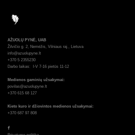
AŽUOLŲ PYNĖ, UAB
Žilvičio g. 2, Nemėžis, Vilniaus raj., Lietuva
info@azuolupyne.lt
+370 5 2355230
Darbo laikas: I-V 7-16 pietūs 11-12
Medienos gaminių užsakymai:
povilas@azuolupyne.lt
+370 615 68 127
Kieto kuro ir džiovintos medienos užsakymai:
+370 687 97 808
Privatumo politika