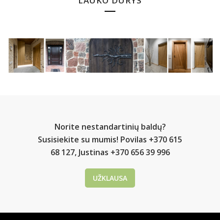
LAUKO DURYS
Norite nestandartinių baldų?
Susisiekite su mumis! Povilas +370 615
68 127, Justinas +370 656 39 996
UŽKLAUSA