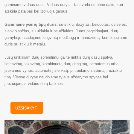
gaminame vidaus duris. Vidaus durys – tai svarbi estetinė dalis, kuri
atskiria patalpas bei izoliuoja garsus..
Gaminame įvairių tipų duris:
su stiklu, dažytas, beicuotas, dvivėres,
slankiojančias, su užlaida ir be užlaidos. Jums pageidaujant, durų
gamyboje naudojame lengvintą medžiagą ir faneravimą, kombinuojame
duris su stiklu ir metalu.
Jūsų unikaliam durų sprendimui galite rinktis durų dažų spalvą,
beicavimą, lakavimą, kombinuotą durų dengimą, nematomus arba
įsukamus vyrius, automatinį slenkstį, pritraukimo sistemą ir užrakto
tipą. Visose duryse naudojame tylaus uždarymo spynas bei
įfrezuojamas vidaus durų tarpines.
UŽSISAKYTI