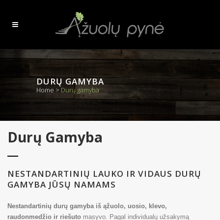
DURŲ GAMYBA
Home
>
Durų gamyba
Durų Gamyba
NESTANDARTINIŲ LAUKO IR VIDAUS DURŲ
GAMYBA JŪSŲ NAMAMS
Nestandartinių durų gamyba
iš ąžuolo, uosio, klevo,
raudonmedžio ir riešuto
masyvo. Pagal individualų užsakymą