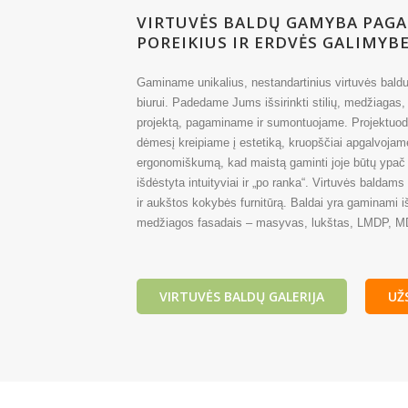
VIRTUVĖS BALDŲ GAMYBA PAGA
POREIKIUS IR ERDVĖS GALIMYB
Gaminame unikalius, nestandartinius virtuvės bald
biurui. Padedame Jums išsirinkti stilių, medžiagas
projektą, pagaminame ir sumontuojame. Projektuoda
dėmesį kreipiame į estetiką, kruopščiai apgalvoja
ergonomiškumą, kad maistą gaminti joje būtų ypač 
išdėstyta intuityviai ir „po ranka“. Virtuvės balda
ir aukštos kokybės furnitūrą. Baldai yra gaminami 
medžiagos fasadais – masyvas, lukštas, LMDP, 
VIRTUVĖS BALDŲ GALERIJA
UŽ