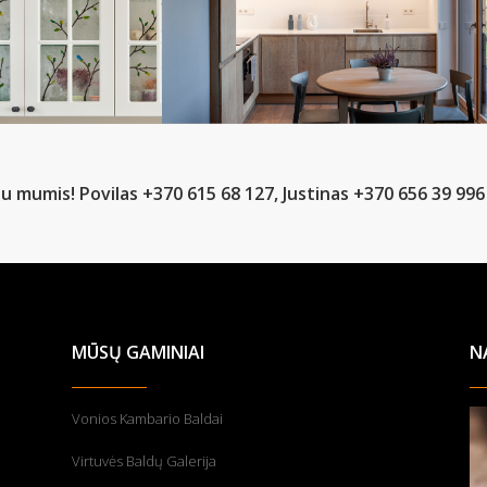
u mumis! Povilas +370 615 68 127, Justinas +370 656 39 996
MŪSŲ GAMINIAI
N
Vonios Kambario Baldai
Virtuvės Baldų Galerija