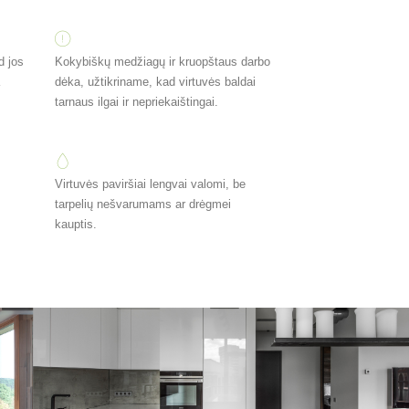
d jos
Kokybiškų medžiagų ir kruopštaus darbo
dėka, užtikriname, kad virtuvės baldai
tarnaus ilgai ir nepriekaištingai.
Virtuvės paviršiai lengvai valomi, be
tarpelių nešvarumams ar drėgmei
kauptis.