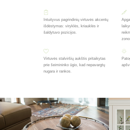
Intuityvus pagrindinių virtuvės akcentų
Apgal
išdėstymas: viryklės, kriauklės ir
laik
šaldytuvo pozicijos.
reik
zono
Virtuvės stalviršių aukštis pritaikytas
Pato
prie šeimininko ūgio, kad nepavargtų
apšv
nugara ir rankos.