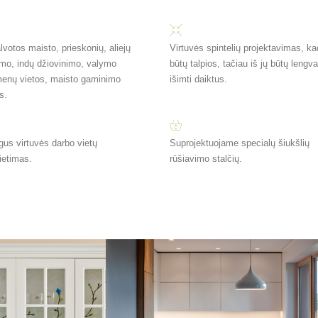
votos maisto, prieskonių, aliejų
Virtuvės spintelių projektavimas, ka
ymo, indų džiovinimo, valymo
būtų talpios, tačiau iš jų būtų lengva
menų vietos, maisto gaminimo
išimti daiktus.
s.
gus virtuvės darbo vietų
Suprojektuojame specialų šiukšlių
ietimas.
rūšiavimo stalčių.