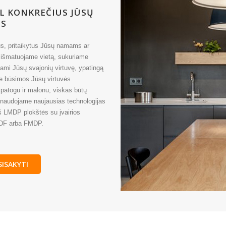
L KONKREČIUS JŪSŲ
ES
us, pritaikytus Jūsų namams ar
, išmatuojame vietą, sukuriame
mi Jūsų svajonių virtuvę, ypatingą
me būsimos Jūsų virtuvės
patogu ir malonu, viskas būtų
ms naudojame naujausias technologijas
iš LMDP plokštės su įvairios
MDF arba FMDP.
SISAKYTI