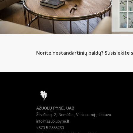
Norite nestandartinių baldų? Susisiekite s
AŽUOLŲ PYNĖ, UAB
Žilvičio g. 2, Nemėžis, Vilniaus raj., Lietuva
info@azuolupyne.lt
+370 5 2355230