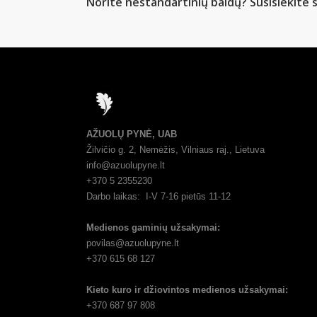
Norite nestandartinių baldų? Susisiekite s
AŽUOLŲ PYNĖ, UAB
Žilvičio g. 2, Nemėžis, Vilniaus raj., Lietuva
info@azuolupyne.lt
+370 5 2355230
Darbo laikas: I-V 7-16 pietūs 11-12
Medienos gaminių užsakymai:
povilas@azuolupyne.lt
+370 615 68 127
Kieto kuro ir džiovintos medienos užsakymai:
+370 687 97 808