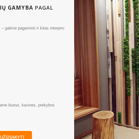
LIŲ GAMYBA
PAGAL
– galime pagaminti ir kitas interjero
iame biurus, kavines, prekybos
UŽSISAKYTI