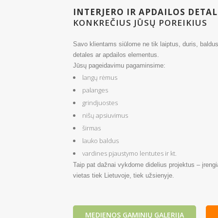
INTERJERO IR APDAILOS DETA
KONKREČIUS JŪSŲ POREIKIUS
Savo klientams siūlome ne tik laiptus, duris, baldus 
detales ar apdailos elementus.
Jūsų pageidavimu pagaminsime:
langų rėmus
palanges
grindjuostes
nišų apsiuvimus
širmas
lauko baldus
vardines pjaustymo lentutes ir kt.
Taip pat dažnai vykdome didelius projektus – įreng
vietas tiek Lietuvoje, tiek užsienyje.
MEDIENOS GAMINIŲ GALERIJA