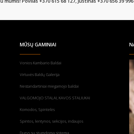
u mumis! Povilas +370 615 68 127, Justinas +370 656 39 996
MŪSŲ GAMINIAI
N
Vonios Kambario Baldai
Virtuvės Baldų Galerija
Nestandartiniai miegamojo baldai
VALGOMOJO STALAI, KAVOS STALIUKAI
Komodos, Spintelės
Spintos, lentynos, sekcijos, indaujos
Durys su stumdoma sistema