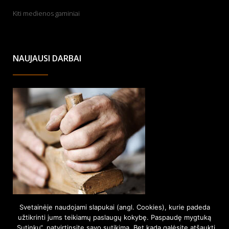
Kiti medienos gaminiai
NAUJAUSI DARBAI
Svetainėje naudojami slapukai (angl. Cookies), kurie padeda
užtikrinti jums teikiamų paslaugų kokybę. Paspaudę mygtuką
„Sutinku“, patvirtinsite savo sutikimą. Bet kada galėsite atšaukti