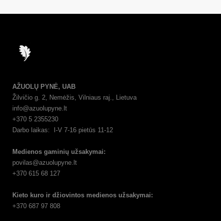
AŽUOLŲ PYNĖ, UAB
Žilvičio g. 2, Nemėžis, Vilniaus raj., Lietuva
info@azuolupyne.lt
+370 5 2355230
Darbo laikas: I-V 7-16 pietūs 11-12
Medienos gaminių užsakymai:
povilas@azuolupyne.lt
+370 615 68 127
Kieto kuro ir džiovintos medienos užsakymai:
+370 687 97 808