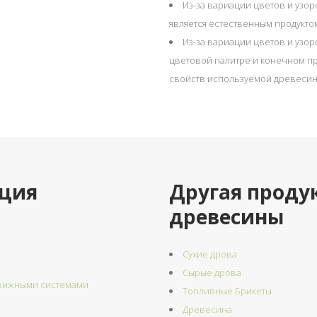
Из-за вариации цветов и узор
является естественным продукто
Из-за вариации цветов и узор
цветовой палитре и конечном пр
свойств используемой древесин
ция
Другая проду
древесины
Сухие дрова
Сырые дрова
движными системами
Топливные Брикеты
Древесина