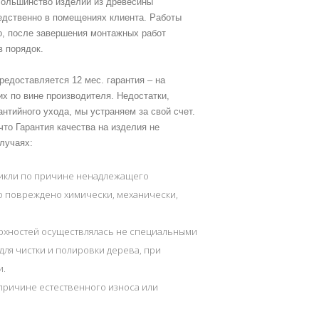
Большинство изделий из древесины
едственно в помещениях клиента. Работы
о, после завершения монтажных работ
 порядок.
редоставляется 12 мес. гарантия – на
их по вине производителя. Недостатки,
нтийного ухода, мы устраняем за свой счет.
то Гарантия качества на изделия не
лучаях:
никли по причине ненадлежащего
о повреждено химически, механически,
ерхностей осуществлялась не специальными
ля чистки и полировки дерева, при
и.
причине естественного износа или