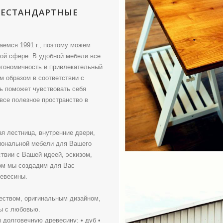
НЕСТАНДАРТНЫЕ
емся 1991 г., поэтому можем
ой сфере. В удобной мебели все
ргономичность и привлекательный
 образом в соответствии с
ь поможет чувствовать себя
все полезное пространство в
я лестница, внутренние двери,
циональной мебели для Вашего
твии с Вашей идеей, эскизом,
ом мы создадим для Вас
ревесины.
еством, оригинальным дизайном,
ы с любовью.
 долговечную древесину: • дуб •