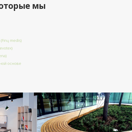
оторые мы
(Finų medis)
evotex)
ena)
дной основе