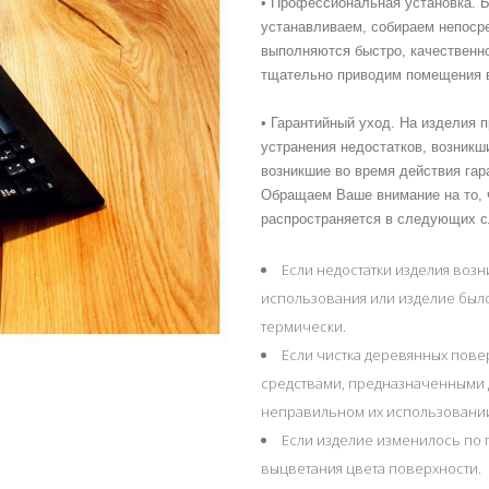
• Профессиональная установка. 
устанавливаем, собираем непоср
выполняются быстро, качественн
тщательно приводим помещения в
• Гарантийный уход. На изделия п
устранения недостатков, возникш
возникшие во время действия гара
Обращаем Ваше внимание на то, ч
распространяется в следующих с
Если недостатки изделия воз
использования или изделие был
термически.
Если чистка деревянных пов
средствами, предназначенными д
неправильном их использовани
Если изделие изменилось по 
выцветания цвета поверхности.