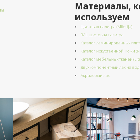
Материалы, к
ты
используем
ы
Цветовая палитра (Milesija)
RAL цветовая палитра
Каталог ламинированных плит 
Каталог искуственной кожи (N
Каталог мебельных тканей (Lit
Двухкомпонентный лак на во
Акриловый лак