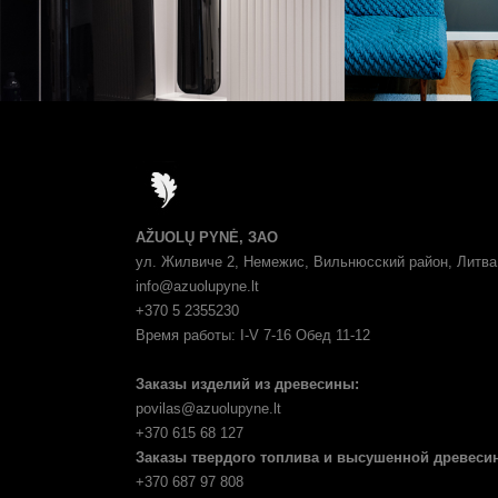
AŽUOLŲ PYNĖ, ЗАО
ул. Жилвиче 2, Немежис, Вильнюсский район, Литва
info@azuolupyne.lt
+370 5 2355230
Время работы: I-V 7-16 Обед 11-12
Заказы изделий из древесины:
povilas@azuolupyne.lt
+370 615 68 127
Заказы твердого топлива и высушенной древеси
+370 687 97 808