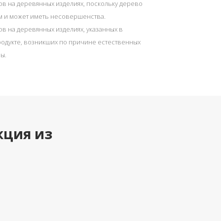
ов на деревянных изделиях, поскольку дерево
м и может иметь несовершенства.
ов на деревянных изделиях, указанных в
одукте, возникших по причине естественных
ы.
кция из