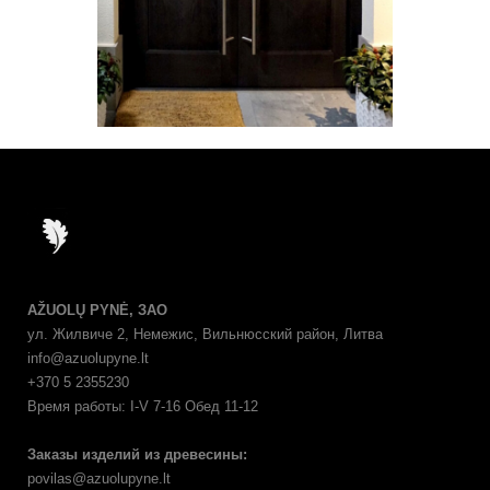
AŽUOLŲ PYNĖ, ЗАО
ул. Жилвиче 2, Немежис, Вильнюсский район, Литва
info@azuolupyne.lt
+370 5 2355230
Время работы: I-V 7-16 Обед 11-12
Заказы изделий из древесины:
povilas@azuolupyne.lt